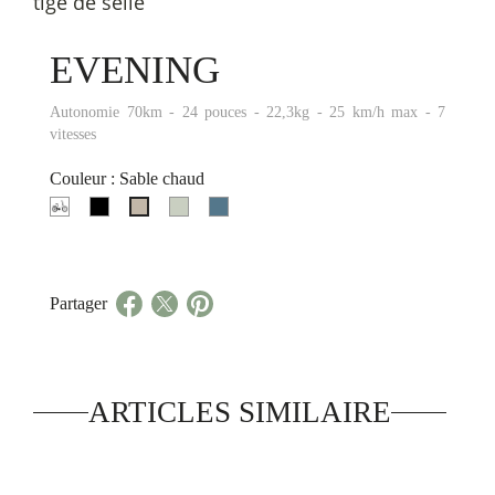
tige de selle
EVENING
Autonomie 70km - 24 pouces - 22,3kg - 25 km/h max - 7
vitesses
Couleur : Sable chaud
Gris
noir
Vert
Bleu
Sable
lune
onyx
Sauge
Océan
chaud
Partager
ARTICLES SIMILAIRE