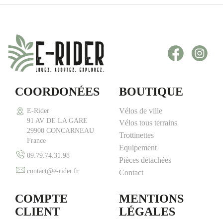
Facebook
Inst
COORDONÉES
BOUTIQUE
Vélos de ville
E-Rider
91 AV DE LA GARE
Vélos tous terrains
29900 CONCARNEAU
Trottinettes
France
Equipement
09.79.74.31.98
Pièces détachées
contact@e-rider.fr
Contact
COMPTE
MENTIONS
CLIENT
LÉGALES