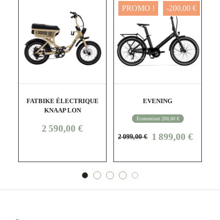
PROMO !
-200,00 €
shopping_cart
visibility
shopping_cart
visibility
FATBIKE ÉLECTRIQUE
EVENING
KNAAP LON
Économisez 200,00 €
Prix
2 590,00 €
Prix
Prix
1 899,00 €
2 099,00 €
standard