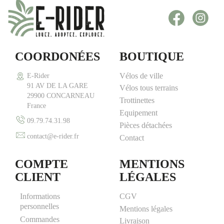
Facebook
Inst
COORDONÉES
BOUTIQUE
Vélos de ville
E-Rider
91 AV DE LA GARE
Vélos tous terrains
29900 CONCARNEAU
Trottinettes
France
Equipement
09.79.74.31.98
Pièces détachées
contact@e-rider.fr
Contact
COMPTE
MENTIONS
CLIENT
LÉGALES
Informations
CGV
personnelles
Mentions légales
Commandes
Livraison