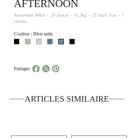
AFTERNOON
Autonomie 80km - 20 pouces - 21,3kg - 25 km/h max - 7
vitesses
Couleur : Bleu satin
noir
Sable
Vert
Bleu
Noir
Bleu
onyx
chaud
Sauge
Océan
satin
satin
Partager
ARTICLES SIMILAIRE