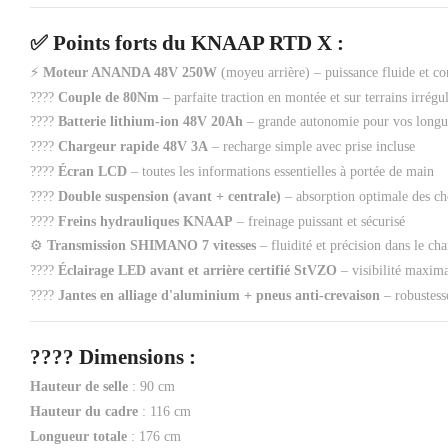
✅
Points forts du KNAAP RTD X
:
⚡
Moteur ANANDA 48V 250W
(moyeu arrière) – puissance fluide et co
????
Couple de 80Nm
– parfaite traction en montée et sur terrains irrégul
????
Batterie lithium-ion 48V 20Ah
– grande autonomie pour vos longu
????
Chargeur rapide 48V 3A
– recharge simple avec prise incluse
????
Écran LCD
– toutes les informations essentielles à portée de main
????
Double suspension (avant + centrale)
– absorption optimale des ch
????
Freins hydrauliques KNAAP
– freinage puissant et sécurisé
⚙️
Transmission SHIMANO 7 vitesses
– fluidité et précision dans le ch
????
Éclairage LED avant et arrière certifié StVZO
– visibilité maxima
????
Jantes en alliage d'aluminium + pneus anti-crevaison
– robustesse
????
Dimensions
:
Hauteur de selle
: 90 cm
Hauteur du cadre
: 116 cm
Longueur totale
: 176 cm