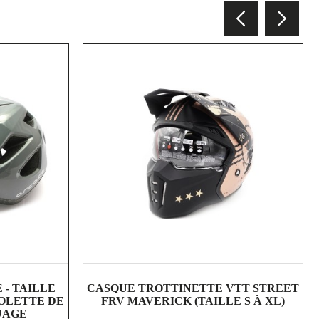
shopping_cart
visibility
- TAILLE
CASQUE TROTTINETTE VTT STREET
MOLETTE DE
FRV MAVERICK (TAILLE S À XL)
UAGE