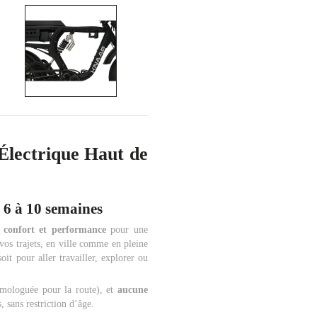
lectrique Haut de
6 à 10 semaines
, confort et performance
pour une
os trajets, en ville comme en pleine
soit pour aller travailler, explorer ou
mologuée pour la route), et
aucune
, sans restriction d’âge.