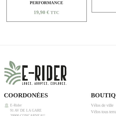
PERFORMANCE
Prix
19,90 €
TTC
COORDONÉES
BOUTIQ
Vélos de ville
E-Rider
91 AV DE LA GARE
Vélos tous terr
29900 CONCARNEAU