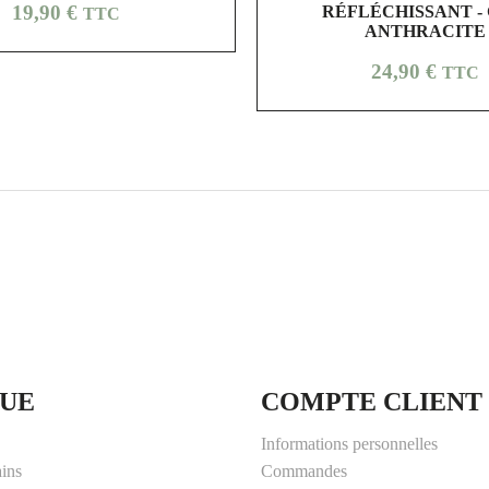
Prix
19,90 €
RÉFLÉCHISSANT - 
TTC
ANTHRACITE
Prix
24,90 €
TTC
UE
COMPTE CLIENT
Informations personnelles
ains
Commandes