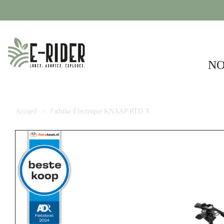
NO
Accueil
Fatbike Électrique KNAAP RTD X