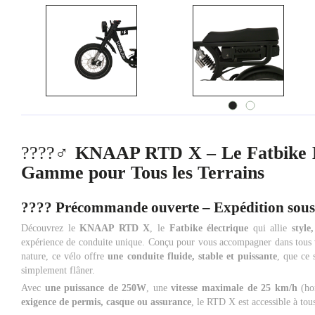
????‍♂️
KNAAP RTD X – Le Fatbike É
Gamme pour Tous les Terrains
????
Précommande ouverte – Expédition sous 
Découvrez le
KNAAP RTD X
, le
Fatbike électrique
qui allie
style
expérience de conduite unique. Conçu pour vous accompagner dans tous v
nature, ce vélo offre
une conduite fluide, stable et puissante
, que ce 
simplement flâner.
Avec
une puissance de 250W
, une
vitesse maximale de 25 km/h
(ho
exigence de permis, casque ou assurance
, le RTD X est accessible à tous