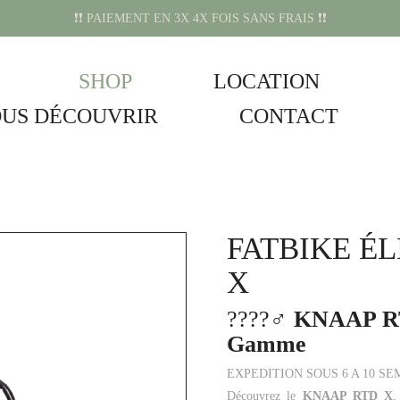
❗️❗️ PAIEMENT EN 3X 4X FOIS SANS FRAIS ❗️❗️
SHOP
LOCATION
US DÉCOUVRIR
CONTACT
FATBIKE É
X
????‍♂️
KNAAP RTD
Gamme
EXPEDITION SOUS 6 A 10 S
Découvrez le
KNAAP RTD X