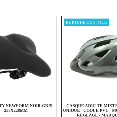
RUPTURE DE STOCK
shopping_cart
visibility
shopping_cart
visibility
ITY NEWFORM NOIR-GRIS
CASQUE ADULTE MIXTE 
258X228MM
UNIQUE - COQUE PVC - 
RÉGLAGE - MARQ