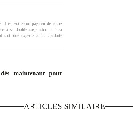
. Il est votre
compagnon de route
âce à sa double suspension et à sa
 offrant une expérience de conduite
 dès maintenant pour
ARTICLES SIMILAIRE