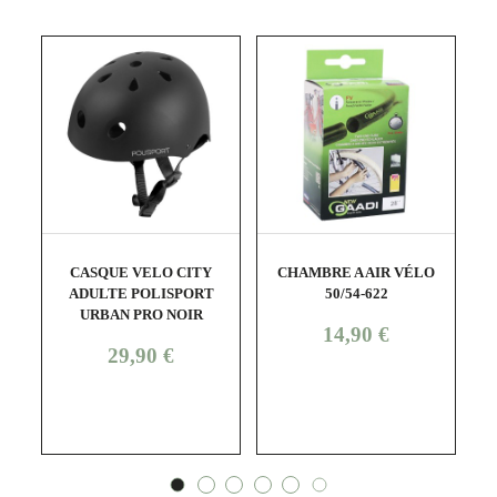
shopping_cart
visibility
shopping_cart
visibility
CASQUE VELO CITY
CHAMBRE A AIR VÉLO
C
ADULTE POLISPORT
50/54-622
URBAN PRO NOIR
Prix
14,90 €
Prix
29,90 €