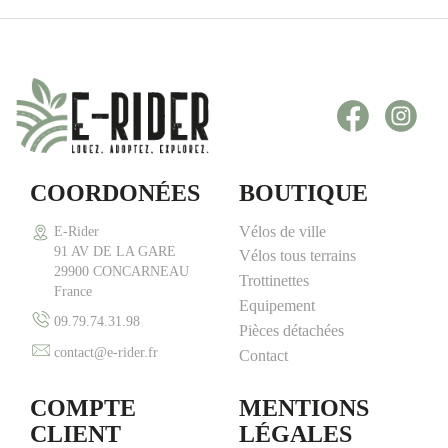
Facebook
Inst
COORDONÉES
BOUTIQUE
Vélos de ville
E-Rider
91 AV DE LA GARE
Vélos tous terrains
29900 CONCARNEAU
Trottinettes
France
Equipement
09.79.74.31.98
Pièces détachées
contact@e-rider.fr
Contact
COMPTE
MENTIONS
CLIENT
LÉGALES