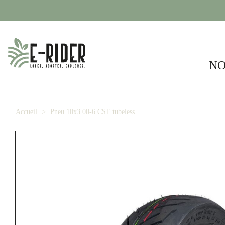
NO
Accueil
Pneu 10x3.00-6 CST tubeless