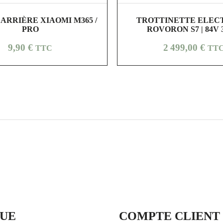
shopping_cart
visibility
shopping_cart
visibility
 ARRIÈRE XIAOMI M365 /
TROTTINETTE ELEC
PRO
ROVORON S7 | 84V 
Prix
Prix
9,90 €
2 499,00 €
TTC
TT
UE
COMPTE CLIENT