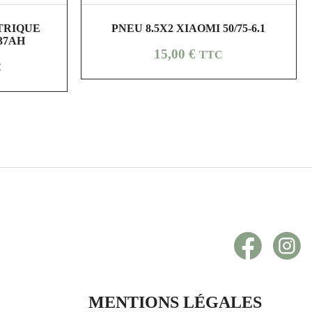
shopping_cart
visibility
TRIQUE
PNEU 8.5X2 XIAOMI 50/75-6.1
37AH
Prix
15,00 €
TTC
C
Facebook
In
MENTIONS LÉGALES