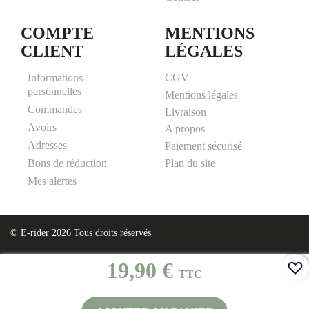
COMPTE
MENTIONS
CLIENT
LÉGALES
Informations
CGV
personnelles
Mentions légales
Commandes
Livraison
Avoirs
A propos
Adresses
Paiement sécurisé
Plan du site
Bons de réduction
Mes alertes
© E-rider 2026 Tous droits réservés
19,90 €
TTC