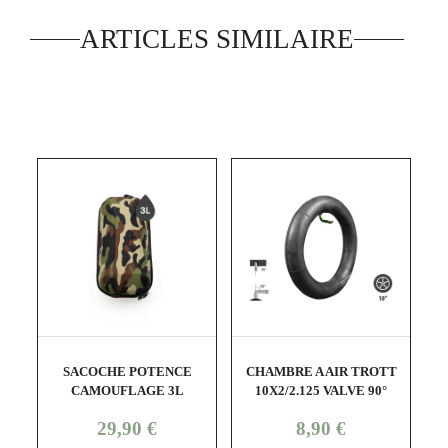
ARTICLES SIMILAIRE
shopping_cart
visibility
shopping_cart
visibility
SACOCHE POTENCE
CHAMBRE A AIR TROTT
R
CAMOUFLAGE 3L
10X2/2.125 VALVE 90°
Prix
Prix
29,90 €
8,90 €