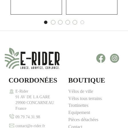
Facebook
Inst
COORDONÉES
BOUTIQUE
Vélos de ville
E-Rider
91 AV DE LA GARE
Vélos tous terrains
29900 CONCARNEAU
Trottinettes
France
Equipement
09.79.74.31.98
Pièces détachées
contact@e-rider.fr
Contact