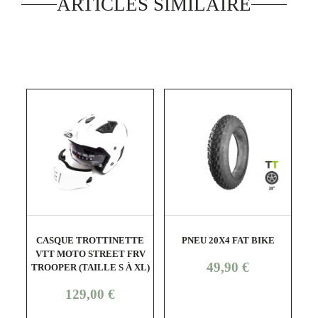
ARTICLES SIMILAIRE
shopping_cart
visibility
shopping_cart
visibility
CASQUE TROTTINETTE
PNEU 20X4 FAT BIKE
P
VTT MOTO STREET FRV
Prix
49,90 €
TROOPER (TAILLE S À XL)
Prix
129,00 €