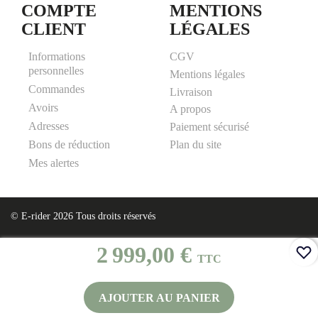
COMPTE
MENTIONS
CLIENT
LÉGALES
Informations
CGV
personnelles
Mentions légales
Commandes
Livraison
Avoirs
A propos
Adresses
Paiement sécurisé
Plan du site
Bons de réduction
Mes alertes
© E-rider 2026 Tous droits réservés
2 999,00 €
TTC
AJOUTER AU PANIER