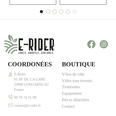
Facebook
Inst
COORDONÉES
BOUTIQUE
Vélos de ville
E-Rider
91 AV DE LA GARE
Vélos tous terrains
29900 CONCARNEAU
Trottinettes
France
Equipement
09.79.74.31.98
Pièces détachées
contact@e-rider.fr
Contact