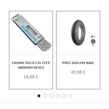
shopping_cart
visibility
shopping_cart
visibility
CHAINE VELO 1/3V CITY
PNEU 20X4 FAT BIKE
P
SHIMANO NEXUS
Prix
49,90 €
Prix
19,00 €