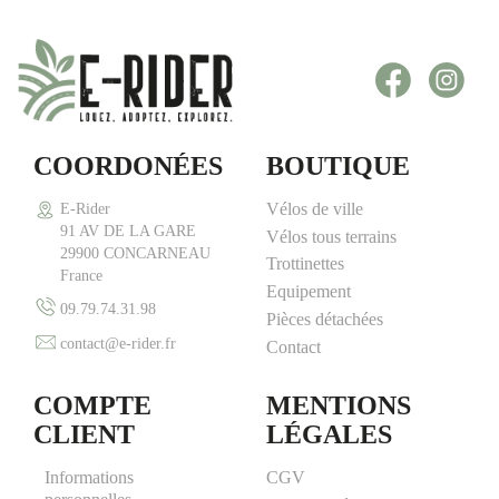
Facebook
Inst
COORDONÉES
BOUTIQUE
Vélos de ville
E-Rider
91 AV DE LA GARE
Vélos tous terrains
29900 CONCARNEAU
Trottinettes
France
Equipement
09.79.74.31.98
Pièces détachées
contact@e-rider.fr
Contact
COMPTE
MENTIONS
CLIENT
LÉGALES
Informations
CGV