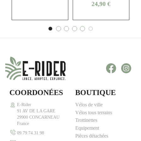
Prix
24,90 €
Facebook
Inst
COORDONÉES
BOUTIQUE
Vélos de ville
E-Rider
91 AV DE LA GARE
Vélos tous terrains
29900 CONCARNEAU
Trottinettes
France
Equipement
09.79.74.31.98
Pièces détachées