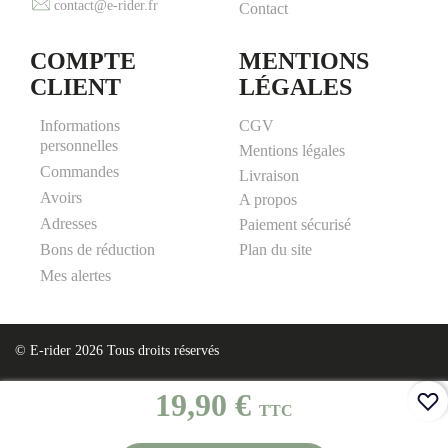
contact@e-rider.fr
Contact
COMPTE
MENTIONS
CLIENT
LÉGALES
Informations
CGV
personnelles
Mentions légales
Commandes
Livraison
Avoirs
A propos
Adresses
Paiement sécurisé
Plan du site
Bons de réduction
Mes alertes
© E-rider 2026 Tous droits réservés
19,90 €
TTC