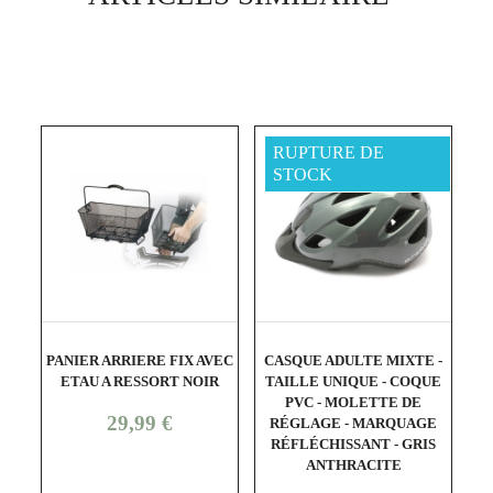
RUPTURE DE
STOCK
shopping_cart
visibility
shopping_cart
visibility
PANIER ARRIERE FIX AVEC
CASQUE ADULTE MIXTE -
C
ETAU A RESSORT NOIR
TAILLE UNIQUE - COQUE
PVC - MOLETTE DE
Prix
29,99 €
RÉGLAGE - MARQUAGE
RÉFLÉCHISSANT - GRIS
ANTHRACITE