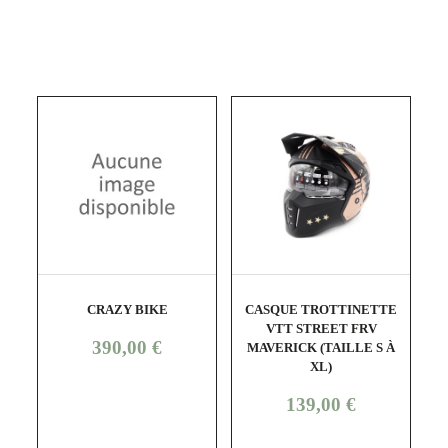
shopping_cart
visibility
shopping_cart
visibility
CRAZY BIKE
CASQUE TROTTINETTE
C
VTT STREET FRV
Prix
390,00 €
MAVERICK (TAILLE S À
XL)
Prix
139,00 €