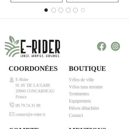
Facebook
Inst
COORDONÉES
BOUTIQUE
Vélos de ville
E-Rider
91 AV DE LA GARE
Vélos tous terrains
29900 CONCARNEAU
Trottinettes
France
Equipement
09.79.74.31.98
Pièces détachées
contact@e-rider.fr
Contact