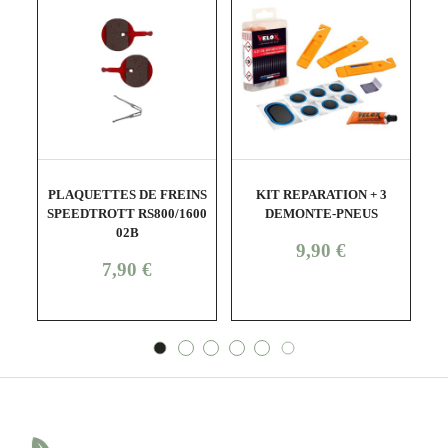
shopping_cart
visibility
shopping_cart
visibility
PLAQUETTES DE FREINS
KIT REPARATION + 3
SPEEDTROTT RS800/1600
DEMONTE-PNEUS
02B
Prix
9,90 €
Prix
7,90 €