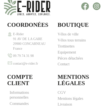
Facebook
Inst
COORDONÉES
BOUTIQUE
Vélos de ville
E-Rider
91 AV DE LA GARE
Vélos tous terrains
29900 CONCARNEAU
Trottinettes
France
Equipement
09.79.74.31.98
Pièces détachées
contact@e-rider.fr
Contact
COMPTE
MENTIONS
CLIENT
LÉGALES
Informations
CGV
personnelles
Mentions légales
Commandes
Livraison