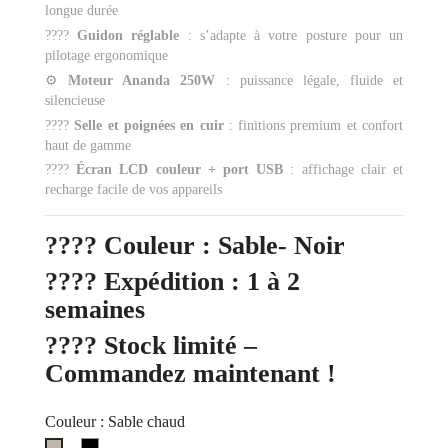
longue durée
????
Guidon réglable
: s’adapte à votre posture pour un
pilotage ergonomique
⚙️
Moteur Ananda 250W
: puissance légale, fluide et
silencieuse
????️
Selle et poignées en cuir
: finitions premium et confort
haut de gamme
????
Écran LCD couleur + port USB
: affichage clair et
recharge facile de vos appareils
????
Couleur
: Sable- Noir
????
Expédition
: 1 à 2
semaines
????
Stock limité –
Commandez maintenant !
Couleur : Sable chaud
noir