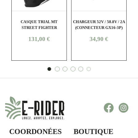
shopping_cart
visibility
shopping_cart
visibility
CASQUE TRIAL MT
CHARGEUR 52V / 58.8V / 2A
B
STREET FIGHTER
(CONNECTEUR GX16-3P)
C
2
Prix
Prix
131,00 €
34,90 €
Facebook
Inst
COORDONÉES
BOUTIQUE