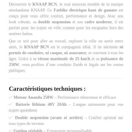
Découvrez le
KNAAP BCN
, le tout nouveau modèle de la marque
néerlandaise KNAAP. Ce
Fatbike électrique haut de gamme
est
conçu pour vous offrir confort, performance et design. Avec son
look robuste, sa
double suspension
et son
cadre moderne
, il est
parfait pour les trajets en ville comme pour les escapades hors des
sentiers battus.
Que ce soit pour aller au travail, explorer la ville ou sortir entre
amis, le
KNAAP BCN
est le compagnon idéal. Il ne nécessite
ni
permis de conduire, ni casque, ni assurance
, et convient à tous les
âges. Grâce à sa
vitesse maximale de 25 km/h
et sa
puissance de
250W
, vous profitez d’une conduite fluide et légale sur les routes
publiques.
Caractéristiques techniques
:
✅
Moteur Ananda 250W
– Performance silencieuse et efficace
✅
Batterie lithium 48V 20Ah
– Longue autonomie pour vos
trajets quotidiens
✅
Double suspension (avant et arrière)
– Confort optimal sur
tous types de terrains
✅
Guidon réglable
– Ergonomie personnalisable