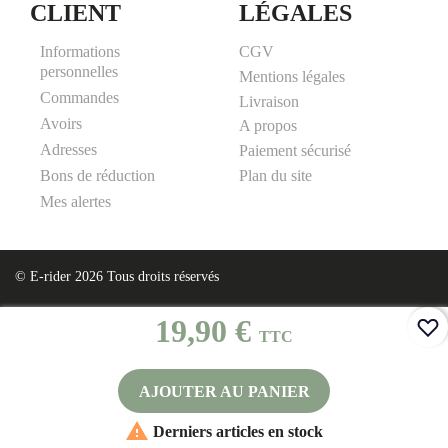
CLIENT
LÉGALES
Informations
CGV
personnelles
Mentions légales
Commandes
Livraison
Avoirs
A propos
Adresses
Paiement sécurisé
Plan du site
Bons de réduction
Mes alertes
© E-rider 2026 Tous droits réservés
19,90 €
TTC
AJOUTER AU PANIER

Derniers articles en stock