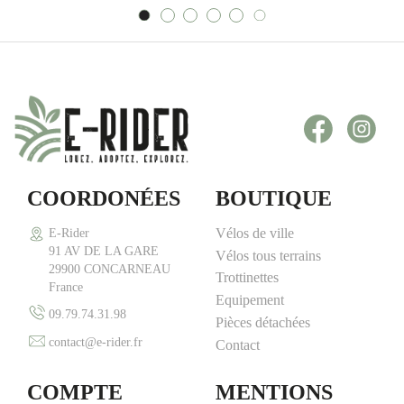
Facebook
Inst
COORDONÉES
BOUTIQUE
Vélos de ville
E-Rider
91 AV DE LA GARE
Vélos tous terrains
29900 CONCARNEAU
Trottinettes
France
Equipement
09.79.74.31.98
Pièces détachées
contact@e-rider.fr
Contact
COMPTE
MENTIONS