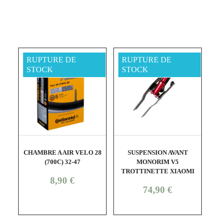
RUPTURE DE
RUPTURE DE
STOCK
STOCK
shopping_cart
visibility
shopping_cart
visibility
CHAMBRE A AIR VELO 28
SUSPENSION AVANT
PA
(700C) 32-47
MONORIM V5
TROTTINETTE XIAOMI
Prix
8,90 €
Prix
74,90 €