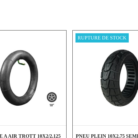
RUPTURE DE STOCK
shopping_cart
visibility
shopping_cart
visibility
A AIR TROTT 10X2/2.125
PNEU PLEIN 10X2.75 SE