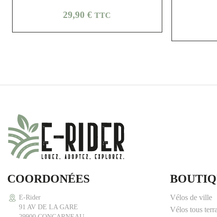
Prix
29,90 €
TTC
COORDONÉES
BOUTIQ
Vélos de ville
E-Rider
91 AV DE LA GARE
Vélos tous terr
29900 CONCARNEAU