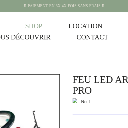
❗️❗️ PAIEMENT EN 3X 4X FOIS SANS FRAIS ❗️❗️
SHOP
LOCATION
US DÉCOUVRIR
CONTACT
FEU LED AR
PRO
Neuf