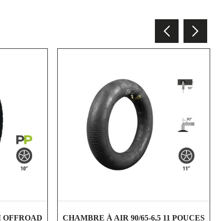
shopping_cart
visibility
MI OFFROAD
CHAMBRE À AIR 90/65-6,5 11 POUCES