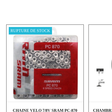
RUPTURE DE STOCK
shopping_cart
visibility
CHAINE VELO 7/8V SRAM PC-870
CHAMBRE 